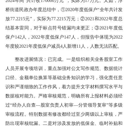
2024年间“共计收170000万元”，实际为17万元。又如，浮
桥街道民政办年度总结中，①2020年度低保户“全年共计发
放77.2215元”，实际为77.2215万元；②2021和2022年度总
结基本雷同，对于标点符号错漏均未更正；③2021年度低
保户142人，2022年度低保户147人，但报告中体现为2022
年度较2021年度低保户减员4人新增11人，人数无法匹配。
整改进展情况：已完成。一是组织相关业务股室工作
人员开展专项培训，重点加强对公文写作规范、数据统计
口径、金额单位换算等基础业务知识的学习，强化责任意
识和严谨细致的工作作风，着力提升文字材料撰写水平与
数据核对能力。严格审核规范，明确所有上报材料必须经
过“经办人自查—股室负责人初审—分管领导复审”等多级
审核流程。特别数据有修改都经过至少两级以上审核，严
防出现审核纰漏。二是对涉及发放的低保金、临时补贴和