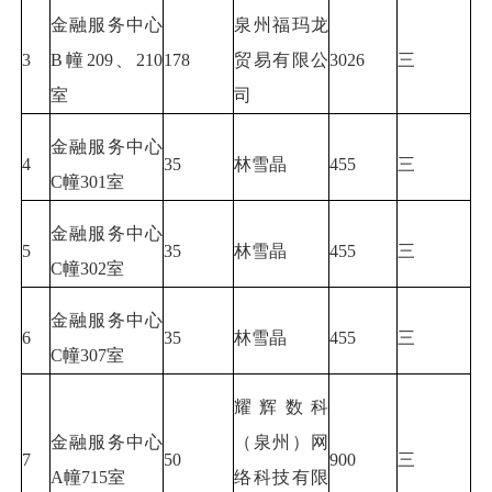
金融服务中心
泉州福玛龙
3
B幢209、210
178
贸易有限公
3026
三
室
司
金融服务中心
4
35
林雪晶
455
三
C幢301室
金融服务中心
5
35
林雪晶
455
三
C幢302室
金融服务中心
6
35
林雪晶
455
三
C幢307室
耀辉数科
金融服务中心
（泉州）网
7
50
900
三
A幢715室
络科技有限