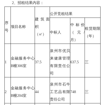
2、招租结果内容：
公开竞租结果
建筑面
序
中标价
项目名称
积
租赁期限
号
中标人
（元/
（㎡）
（年）
月）
泉州市优贝
金融服务中心
来健康管理
1
37.5
637.5
三
B幢306室
有限责任公
司
泉州市石牛
金融服务中心
2
44
工艺品有限
748
三
B幢204室
责任公司