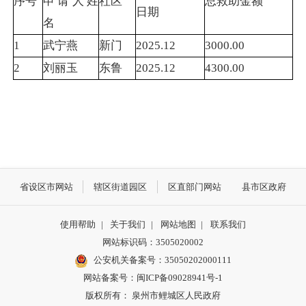
序号
申请人姓
社区
总救助金额
日期
名
1
武宁燕
新门
2025.12
3000.00
2
刘丽玉
东鲁
2025.12
4300.00
省设区市网站
辖区街道园区
区直部门网站
县市区政府
使用帮助
|
关于我们
|
网站地图
|
联系我们
网站标识码：3505020002
公安机关备案号：35050202000111
网站备案号：闽ICP备09028941号-1
版权所有： 泉州市鲤城区人民政府