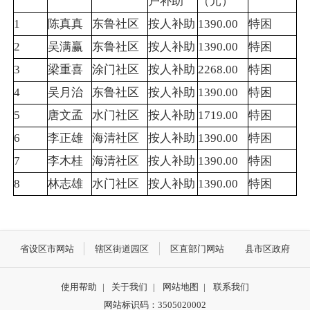
户补助
（元）
1
陈真真
东鲁社区
按人补助
1390.00
特困
2
吴满赢
东鲁社区
按人补助
1390.00
特困
3
梁重喜
涂门社区
按人补助
2268.00
特困
4
吴月治
东鲁社区
按人补助
1390.00
特困
5
唐文孟
水门社区
按人补助
1719.00
特困
6
李正雄
海清社区
按人补助
1390.00
特困
7
李木桂
海清社区
按人补助
1390.00
特困
8
林志雄
水门社区
按人补助
1390.00
特困
省设区市网站
辖区街道园区
区直部门网站
县市区政府
使用帮助
|
关于我们
|
网站地图
|
联系我们
网站标识码：3505020002