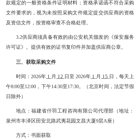
款规定的一般资格条件证明材料；资格承诺函不符合采购
文件要求的，视为未按照采购文件规定提交供应商的资格
及资信文件，按资格审查不合格处理。
3.2
供应商
须具备有效的由公安机关颁发的《保安服务
许可证》。提供有效的证书复印件并加盖供应商公章。
三、
获取采购文件
1
12
1
15
时间：
202
6
年
月
日至
202
6
年
月
日，每天上
午
8:00
至
12:00
，下午
1
4
:
3
0
至
17:30
。（北京时间，法定节假
日除外）
地点：福建省仟羽工程咨询有限公司代理部（地址：
泉州市丰泽区田安北路武夷花园文昌大厦
9
层
A
座
）
方式：书面获取