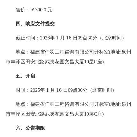
售价：￥
3
00.0
元
四、响应文件提交
1
16
截止时间：
202
6
年
月
日
09
点
30
分（北京时间）
地点：福建省仟羽工程咨询有限公司开标室
(
地址
:
泉州
市丰泽区田安北路武夷花园文昌大厦
10
层
C
座
)
五、开启
1
16
时间：
2025
年
月
日
09
点
3
0
分（北京时间）
地点：福建省仟羽工程咨询有限公司开标室
(
地址
:
泉州
市丰泽区田安北路武夷花园文昌大厦
10
层
C
座
)
六、公告期限