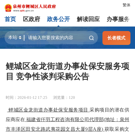
繁体
首页
区政府
政务公开
解读回应
办事服务
长者模式
鲤城区金龙街道办事处保安服务项
目 竞争性谈判采购公告
时间：2026-01-12 17:25
浏览量：
120
鲤城区金龙街道办事处保安服务项目
采购项目的潜在供
应商应在
福建省仟羽工程咨询有限公司代理部
(
地址：泉州
市丰泽区田安北路武夷花园文昌大厦
9
层
A
座
)
获取采购文