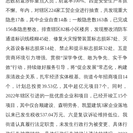
悉数劝返涉诈重点人员，劝返率100%。四是安全生产常抓
不懈。年内，对辖区224家工贸企业进行抽查，共发现重大
隐患17条，其中企业自查14条；一般隐患数163条，已完成
156条隐患整改。排查辖区82栋小区楼房，发现整改消防车
通道标识线模糊45处、修复火灾报警装置标志损坏7处、灭
火器设备标志损坏14处、禁止和提示标志损坏32处。五是
营商环境引力增强。贯彻“深学争优、敢为争先、实干争
效”行动，持续做好服务引导，将“促企发展”常态化，构建
亲清政企关系，扎牢经济实体根基。街道今年招商项目14
个，计划总投资39.53亿，其中超亿元项目7个。同时，
2022年辖区引进的一批优质企业和项目，已经开竣工15个
项目，其中仅合顺建设、森明劳务、凯盟建筑3家企业落地
以来已发生税收537.04万元。六是复议诉讼维持低位。我
街道认真履行法定职责，未发生行政行为被变更、具体行