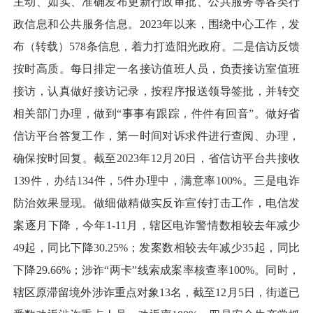
主动、如实、准确发布更新行政审批、公共服务等各类行
政信息和公共服务信息。2023年以来，围绕中心工作，发
布（转载）578条信息，着力打造阳光政府。二是信访反馈
按时高质。每日排定一名接访值班人员，负责接访室值班
接访，认真做好接访记录，按程序报送领导签批，并转交
相关部门办理，做到“事事有跟踪，件件有回音”。做好省
信访平台答复工作，第一时间对诉求件进行查阅、办理，
确保按时回复。截至2023年12月20日，省信访平台共接收
139件，办结134件，5件办理中，满意率100%。三是电诈
防治效果显现。做细做精做实反诈宣传打击工作，电信发
案逐月下降，今年1-11月，辖区电诈警情数相较去年减少
49起，同比下降30.25%；发案数相较去年减少35起，同比
下降29.66%；涉诈“两卡”线索成案率核查率100%。同时，
辖区原滞留境外涉诈重点对象13名，截至12月5日，街道已