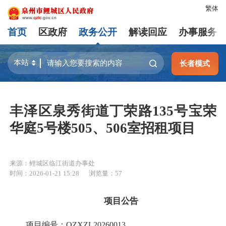
繁体
首页
区政府
政务公开
解读回应
办事服务
长者模式
丰泽区泉秀街道丁荣路135号宝荣
华庭5号楼505、506室招租项目
来源：鲤城区临江街道办事处
时间：2026-01-21 15:28
浏览量：
57
项目公告
项目编号：QZXZL20260013