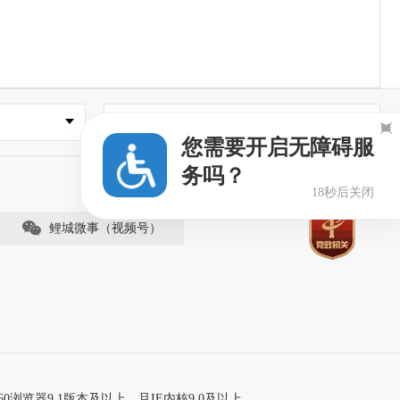
县市区政府

您需要开启无障碍服
务吗？
18秒后关闭
鲤城微事（视频号）
60浏览器9.1版本及以上，且IE内核9.0及以上。