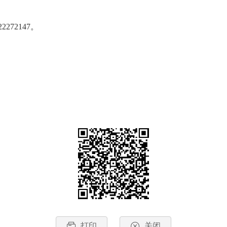
；
272147。
打印
关闭