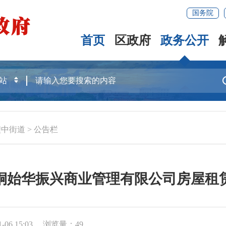
国务院
首页
区政府
政务公开
鲤中街道
>
公告栏
桐始华振兴商业管理有限公司房屋租
06 15:03
浏览量：
49