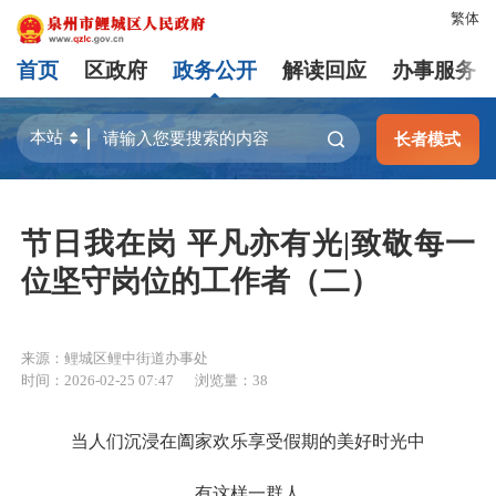
繁体
首页
区政府
政务公开
解读回应
办事服务
长者模式
节日我在岗 平凡亦有光|致敬每一
位坚守岗位的工作者（二）
来源：鲤城区鲤中街道办事处
时间：2026-02-25 07:47
浏览量：
38
当人们沉浸在阖家欢乐享受假期的美好时光中
有这样一群人