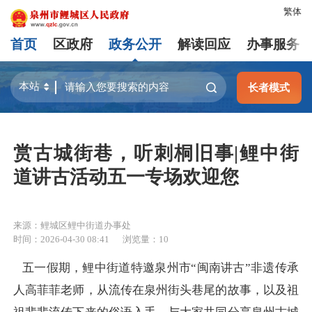
繁体
首页
区政府
政务公开
解读回应
办事服务
长者模式
赏古城街巷，听刺桐旧事|鲤中街
道讲古活动五一专场欢迎您
来源：鲤城区鲤中街道办事处
时间：2026-04-30 08:41
浏览量：
10
五一假期，鲤中街道特邀泉州市“闽南讲古”非遗传承
人高菲菲老师，从流传在泉州街头巷尾的故事，以及祖