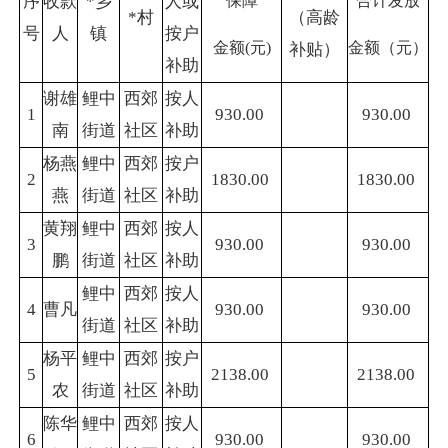
序
收款
*乡
人或
保障
合计发放
*村
（高龄
号
人
镇
按户
金额(元)
金额（元）
补贴）
补助
谢雄
鲤中
西郊
按人
1
930.00
930.00
南
街道
社区
补助
杨燕
鲤中
西郊
按户
2
1830.00
1830.00
燕
街道
社区
补助
黄翔
鲤中
西郊
按人
3
930.00
930.00
鹏
街道
社区
补助
鲤中
西郊
按人
4
曹凡
930.00
930.00
街道
社区
补助
杨平
鲤中
西郊
按户
5
2138.00
2138.00
农
街道
社区
补助
陈华
鲤中
西郊
按人
6
930.00
930.00