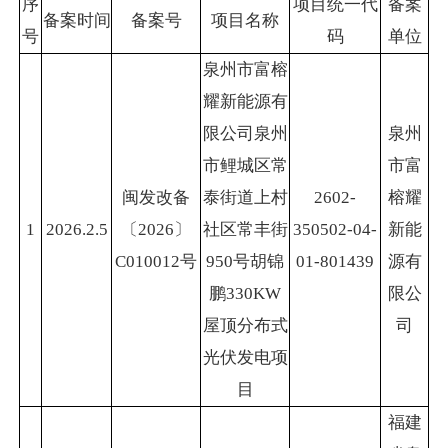
序
项目统一代
备案
备案时间
备案号
项目名称
号
码
单位
泉州市富榕
耀新能源有
限公司泉州
泉州
市鲤城区常
市富
闽发改备
泰街道上村
2602-
榕耀
1
2026.2.5
〔2026〕
社区常丰街
350502-04-
新能
C010012号
950号胡锦
01-801439
源有
鹏330KW
限公
屋顶分布式
司
光伏发电项
目
福建