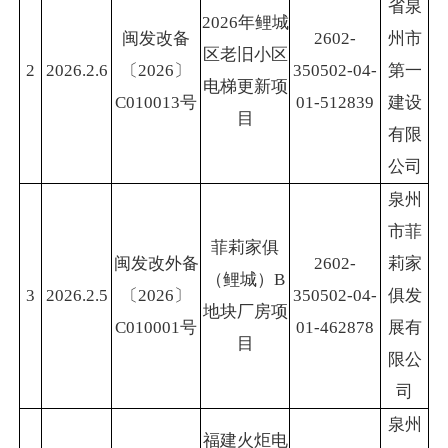
省泉
2026年鲤城
闽发改备
2602-
州市
区老旧小区
2
2026.2.6
〔2026〕
350502-04-
第一
电梯更新项
C010013号
01-512839
建设
目
有限
公司
泉州
市菲
菲莉家俱
闽发改外备
2602-
莉家
（鲤城）B
3
2026.2.5
〔2026〕
350502-04-
俱发
地块厂房项
C010001号
01-462878
展有
目
限公
司
泉州
福建火炬电