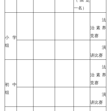
（限定
一名）
法
治素养
竞赛
小学
组
演
讲比赛
法
治素养
竞赛
初中
组
演
讲比赛