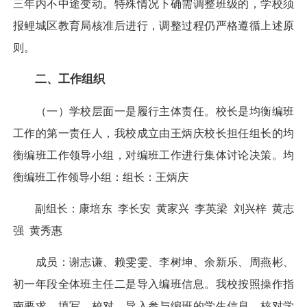
三年内不中途变动。特殊情况下确需调整班级的，学校须
报鲤城区教育局核准后进行，调整过程仍严格遵循上述原
则。
二、工作组织
（一）学校层面一是履行主体责任。校长是均衡编班
工作的第一责任人，我校成立由王炳庆校长担任组长的均
衡编班工作领导小组，对编班工作进行集体讨论决策。均
衡编班工作领导小组：组长：王炳庆
副组长：康培东 李长安 黄家兴 李英梁 刘兴梓 黄志
强 黄秀惠
成员：谢志谦、赖雯雯、李树坤、余新乐、周燕彬、
初一年段全体班主任二是导入编班信息。我校按照操作指
南要求，填写、校对、导入参与编班的学生信息，核对学