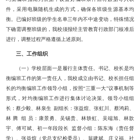
件，采用电脑随机生成的方式，确保各班级生源基本均
衡。已编好班级的学生名单三年内不中途变动，特殊情况
下确需调整班级的，我校须报经主管教育行政部门核准后
进行，调整过程严格遵循上述原则。
三、工作组织
（一）学校层面一是履行主体责任。书记、校长是均
衡编班工作的第一责任人，我校成立由书记、校长担任组
长的均衡编班工作领导小组，按照“三重一大”议事机制等
形式，对均衡编班工作进行集体讨论决策。领导小组组
长：蔡少毅、林泉生 副组长：张益煊、张虹川、蔡鸿莉、
林 腾 组 员：康景勇、吴锡贵、林轶虹、吴端旭、林歆
宇、傅可斌、初一年段段长 监督小组：陈东海（责任督
学）、张益煊（党总支纪检委员）、翁建斌、庄义福、社