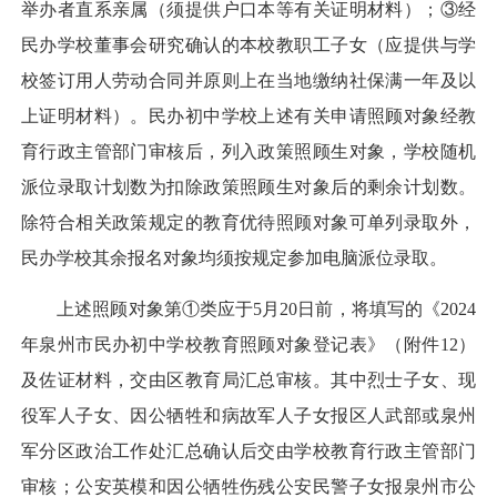
举办者直系亲属（须提供户口本等有关证明材料）；③经
民办学校董事会研究确认的本校教职工子女（应提供与学
校签订用人劳动合同并原则上在当地缴纳社保满一年及以
上证明材料）。民办初中学校上述有关申请照顾对象经教
育行政主管部门审核后，列入政策照顾生对象，学校随机
派位录取计划数为扣除政策照顾生对象后的剩余计划数。
除符合相关政策规定的教育优待照顾对象可单列录取外，
民办学校其余报名对象均须按规定参加电脑派位录取。
上述照顾对象第①类应于5月20日前，将填写的《2024
年泉州市民办初中学校教育照顾对象登记表》（附件12）
及佐证材料，交由区教育局汇总审核。其中烈士子女、现
役军人子女、因公牺牲和病故军人子女报区人武部或泉州
军分区政治工作处汇总确认后交由学校教育行政主管部门
审核；公安英模和因公牺牲伤残公安民警子女报泉州市公