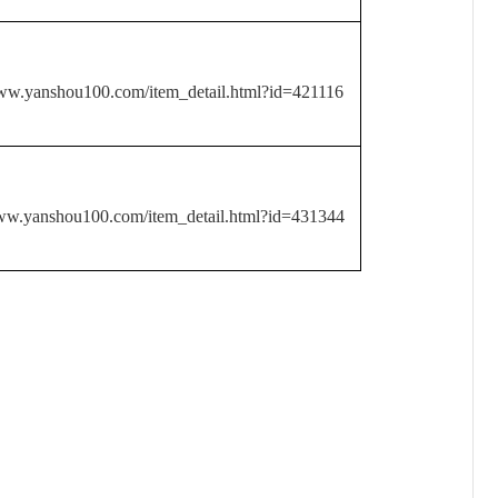
www.yanshou100.com/item_detail.html?id=421116
www.yanshou100.com/item_detail.html?id=431344