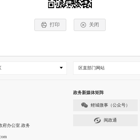
打印
关闭
区
区直部门网站
政务新媒体矩阵
鲤城微事（公众号）
闽政通
政府办公室.政务
com