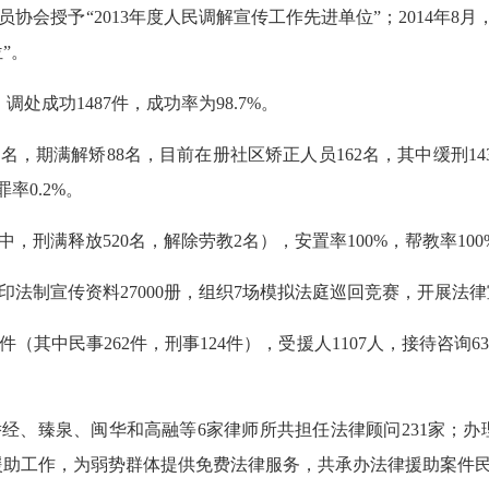
员协会授予“
2013
年度人民调解宣传工作先进单位”；
2014
年
8
月
”。
，调处成功
1487
件，成功率为
98.7%
。
2
名，期满解矫
88
名，目前在册社区矫正人员
162
名，其中缓刑
14
罪率
0.2%
。
中，刑满释放
520
名，解除劳教
2
名），安置率
100%
，帮教率
100
印法制宣传资料
27000
册，组织
7
场模拟法庭巡回竞赛，开展法律
件（其中民事
262
件，刑事
124
件），受援人
1107
人，接待咨询
6
侨经、臻泉、闽华和高融等
6
家律师所共担任法律顾问
231
家；办
援助工作，为弱势群体提供免费法律服务，共承办法律援助案件