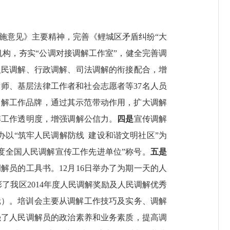
施意见》主要精神，完善《鲤城区矛盾纠纷“大
机构，夯实“公调对接调解工作室”，健全完善调
人民调解、行政调解、司法调解的衔接配合，增
律师、基层法律工作者和社会志愿者等
37
名人员
调解工作品牌，通过其示范带动作用，扩大调解
解工作透明度，增强调解公信力。
四是
宣传调解
办以“筑牢人民调解防线
建设和谐文明社区”为
度全国人民调解宣传工作先进单位”称号。
五是
调解员的工具书。
12
月
16
日举办了为期一天的人
彰了我区
2014
年度人民调解奖励及人民调解优秀
元）。培训会主要从调解工作技巧及实务、调解
强了人民调解员的政治素养和业务素质，提高调