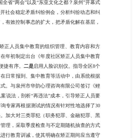
全省“两会”以及“东亚文化之都
？
泉州”开幕式
召开社会稳定矛盾纠纷例会，分析纠纷动态和纠
”，有效控制事态的扩大，把矛盾化解在基层，
矫正人员集中教育的组织管理、教育内容和方
，在年初制定出台《年度社区矫正人员集中教育
便捷有序。
二是
启用人脸识别仪。指导全区
8
个
。在日常报到、集中教育等活动中，由系统根据
模式。与泉州市华韵心理咨询有限公司签订《鲤
案说法，剖析“再违法”成本，引导矫正人员要
咨询专家再根据测试的情况有针对性地选择了
30
果。加大对三类罪犯（职务犯罪、金融犯罪、黑
行管理，采取季度检查与不定期随机抽查的方式
犯进行教育训诫，使其明确在矫正期间应当遵守