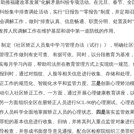
，助推福建改革发展”化解矛盾纠纷专项活动。在元旦、春节、全国
纠纷集中排查调处活动，实行“日报告”“零报告”制度，并定期
会调解工作，做到“排查认真、信息畅通、职责分明、处置及时
发挥人民调解工作在维护基层和谐中第一道防线的作用。
。制定《社区矫正人员集中学习管理办法（试行）》，明确社区
管理工作做到有史可查、有据可依。同时，以分段教育为基准
实每月学习内容，帮助司法所在教育管理方式上实现统一规范、
报到时，通过对指纹、人脸等相关信息进行收集、存储和处理
正工作的规范化、智能化水平和监管力度。
三是
创新心理矫治
动引入社区矫正工作。一方面，通过开展心理健康教育讲座，以
另一方面组织全区在册矫正人员进行
SCL-90
的心理测试。心理
作人员科学全面地掌握矫正人员的心理状态。
四是
落实监管效
罪犯的基本信息进行收集、归纳，并将其列入重点监管对象进
导检查，并形成书面督导意见通报。配合区检察院组织三类罪