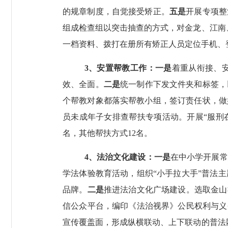
的规章制度，自觉接受矫正。
五是
开展专项整
组成检查组以突击抽查的方式，对金龙、江南
一档资料、拨打在册所有矫正人员定位手机、
3
、安置帮教工作：一是
着重从衔接、
效、全面。
二是
统一制作下发文件夹和标签，
个帮教对象都落实帮教小组，签订责任状，做
员未成年子女排查帮扶专项活动。开展“服刑
名，其他帮扶方式
12
名。
4
、
法治文化建设：一是
在中小学开展常
学法体验教育活动，组织“小手拉大手”普法
品牌。
二是
推进法治文化广场建设。选取金山
信公众平台，编印《法治视界》公民权利与义
宣传覆盖面，形成纵横联动、上下联动的普法