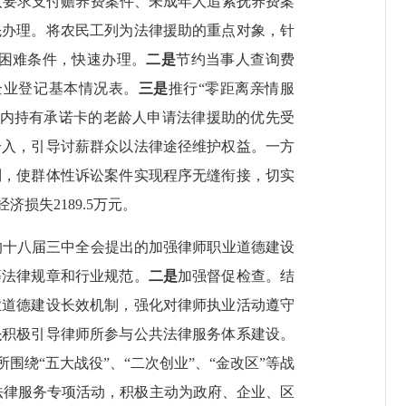
人要求支付赡养费案件、未成年人追索抚养费案
先办理。将农民工列为法律援助的重点对象，针
困难条件，快速办理。
二是
节约当事人查询费
企业登记基本情况表。
三是
推行“零距离亲情服
区内持有承诺卡的老龄人申请法律援助的优先受
介入，引导讨薪群众以法律途径维护权益。一方
制，使群体性诉讼案件实现程序无缝衔接，切实
经济损失
2189.5
万元。
的十八届三中全会提出的加强律师职业道德建设
等法律规章和行业规范。
二是
加强督促检查。结
业道德建设长效机制，强化对律师执业活动遵守
是
积极引导律师所参与公共法律服务体系建设。
绕“五大战役”、“二次创业”、“金改区”等战
的法律服务专项活动，积极主动为政府、企业、区