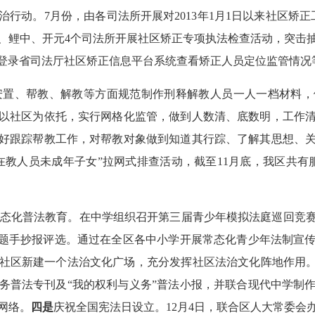
治行动。
7
月份，由各司法所开展对
2013
年
1
月
1
日以来社区矫正
、鲤中、开元
4
个司法所开展社区矫正专项执法检查活动，突击
登录省司法厅社区矫正信息平台系统查看矫正人员定位监管情况
安置、帮教、解教等方面规范制作刑释解教人员一人一档材料，
以社区为依托，实行网格化监管，做到人数清、底数明
，
工作
好跟踪帮教工作，对帮教对象做到知道其行踪、了解其思想、
在教人员未成年子女”拉网式排查活动，截至
11
月底，我区共有
态化普法教育。在中学组织召开第三届青少年模拟法庭巡回竞
主题手抄报评选。通过在全区各中小学开展常态化青少年法制宣
社区新建一个法治文化广场，充分发挥社区法治文化阵地作用
务普法专刊及“我的权利与义务”普法小报，并联合现代中学制
网络。
四是
庆祝全国宪法日设立。
12
月
4
日，联合区人大常委会