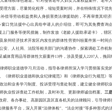
儿童维权绿色通道。针对侵害老年人妇女儿童权益案件、老年
受理方面，尽量简化程序，缩短受案时间，并在特殊情况下优
伤补偿等劳动权益类和人身损害类法律援助的，不再审查其经济
务窗口凭法援中心出具给申请人的介绍信，即可为其免费查询
援上门服务等便民措施，制作发放《老龄人援助承诺卡》，辖
及泉州经济技术开发区内发生的群体性劳资纠纷案件第一时间
公安、人社局、法院等相关部门的沟通协作，探索调处工作机
呈威体育用品等群体性欠薪案件
13
件，涉及受援人
2207
人，挽回
律师职业道德学习月活动，指导各律师所深入学习贯彻落实党
、《律师职业道德和执业纪律规范》和《律师执业行为规范》
政治和业务学习制度、投诉受理与查处制度，建立健全律师职
师执业投诉查处工作机制，及时补充、更新律师诚信档案。
三
府、各办事处、高新园区及区直各机关的法律顾问，引导律师所围
式”法律服务平台，深入开展“法律体检”、“法企对接”等多种形式