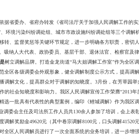
依据省委办、省府办转发《省司法厅关于加强人民调解工作的实
”、环境污染纠纷调处组、城市市政设施纠纷调处组等三个调解
移转、监督奖惩等关键环节规定，进一步明确各方职责，密切
。吸纳人大代表、政协委员、基层干部、退休法官、检察官及
是
树立调解品牌。打造
金龙街道“马大姐调解工作室”作为全区
范全区各级调委会外观形象，健全调解制度公示方式，提高调
播调解文化，提高群众对于调解的知晓度。
3
月份
，
在芳草园举
作的社会知晓度和影响力。我区人民调解宣传工作荣膺“
2013
年
精选一批具有代表性的典型案例，编印《鲤城调解》作为我区
业调委会主任及司法所工作人员共
130
余人参加了培训，会上表
度调解奖励金
49620
元（其中卷宗调解
8100
元，口头调解
41520
对全区人民调解员进行了一次全面系统的业务培训，进一步增