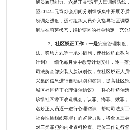
解员履职能力。
六是
开展“筑牢人民调解防线
暨
2014
年元宵灯会期间分别组织集中开展矛盾
纷调处进度，适时组织人员介入指导社区调委
解决在萌芽状态，维护辖区的社会稳定，充分
2
、社区矫正工作：一是
完善管理制度
法、奖惩方式等一系列措施，使社区矫正教育
计划》，细化每月集中教育计划安排，逐一落
司法所全部安装人脸识别仪，在社区矫正人员
采集的信息进行自动识别和签到，提高社区矫
城区社区矫正心理矫治协议》，将心理矫治活
珍惜社区矫正改造机会，认罪、悔罪、赎罪；
名矫正人员逐一进行心理访谈，帮助司法所工
社会性质组织犯罪）的监管力度，将全区三类
对三类罪犯的内业资料检查、定位工作进行督