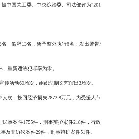
，被中国关工委、中央综治委、司法部评为“
201
3
名，假释
13
名，暂予监外执行
6
名；发出警告决
%
，重新违法犯罪率为零。
宣传活动
60
场次，组织法制文艺演出
3
场次。
32
人次，挽回经济损失
2872.8
万元，为受援人节
理民事案件
1755
件，刑事辩护案件
218
件，行政
民事及非诉讼案件
29
件，刑事辩护案件
51
件。