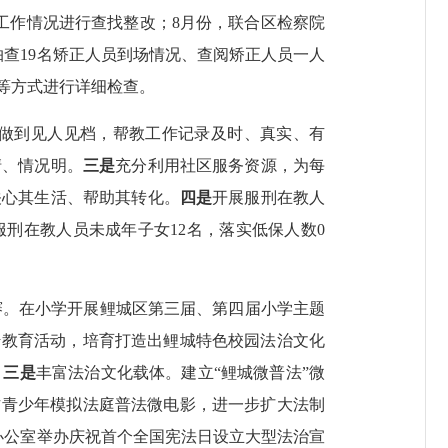
工作情况进行查找整改；
8
月份，联合区检察院
抽查
19
名矫正人员到场情况、查阅矫正人员一人
等方式进行详细检查。
做到见人见档
，
帮教工作记录及时、真实、有
清、情况明。
三是
充分利用社区服务资源，为每
关心其生活、帮助其转化。
四是
开展服刑在教人
服刑在教人员未成年子女
12
名，落实低保人数
0
赛。在小学开展鲤城区第三届、第四届小学主题
传教育活动，培育打造出鲤城特色校园法治文化
。
三是
丰富法治文化载体。建立“鲤城微普法”微
作青少年模拟法庭普法微电影，进一步扩大法制
办公室举办庆祝首个全国宪法日设立大型法治宣