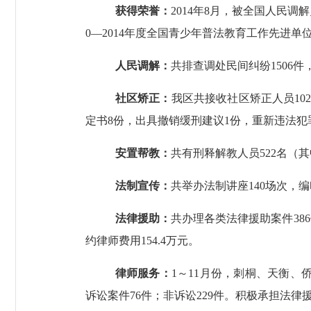
获得荣誉：
2014
年
8
月，被全国人民调解
0
—
2014
年度全国青少年普法教育工作先进单位
人民调解：
共排查调处民间纠纷
1506
件
社区矫正：
我区共接收社区矫正人员
10
定书
8
份，出具撤销缓刑建议
1
份，重新违法犯
安置帮教：
共有刑释解教人员
522
名（其
法制宣传：
共举办法制讲座
140
场次，编
法律援助：
共办理各类法律援助案件
386
约律师费用
154.4
万元。
律师服务：
1
～
11
月份，刺桐、天衡、
诉讼案件
76
件；非诉讼
229
件。积极承担法律