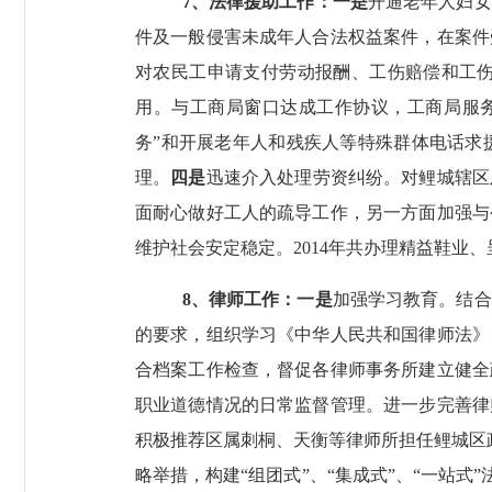
7
、法律援助工作：一是
开通老年人妇女
件及一般侵害未成年人合法权益案件，在案件
对农民工申请支付劳动报酬、工伤赔偿和工
用。与工商局窗口达成工作协议，工商局服
务”和开展老年人和残疾人等特殊群体电话求
理。
四是
迅速介入处理劳资纠纷。对鲤城辖区
面耐心做好工人的疏导工作，另一方面加强与
维护社会安定稳定。
2014
年共办理精益鞋业、
8
、律师工作：一是
加强学习教育。结合
的要求，组织学习《中华人民共和国律师法》
合档案工作检查，督促各律师事务所建立健全
职业道德情况的日常监督管理。进一步完善律
积极推荐区属刺桐、天衡等律师所担任鲤城区政
略举措，构建“组团式”、“集成式”、“一站