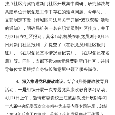
挂点社区海滨街道新门社区开展集中调研，研究解决与
共建单位开展党建工作中存在的难点问题。今年
月，
6
支部制定下发《鲤城区司法局关于开展“双联双帮”活动
的通知》，明确局机关一名在职党员到社区挂点，并于
月
日在社区报到，其余
名机关在职党员则于
月
7
31
14
8
26
日到新门社区报到，并提交了《在职党员到社区报到
证》、《在职党员基本情况登记表》、《在职党员花名
册》等。同时，支部下拨
元经费到新门社区，并指
5000
导每位党员根据自身特长和意愿申领了服务岗位。
结合
月份廉政教育月
4
、深入推进党风廉政建设。
4
活动，
一是
组织开展一次专题党风廉政教育学习活动。
月
日上午，邀请市委党校王江波副教授开展以学习
4
21
十八届
中央纪委五次全会精神为主要内容专题讲座，总结
了
2014
年反腐工作形式，分析了今年党风廉政工作重点，