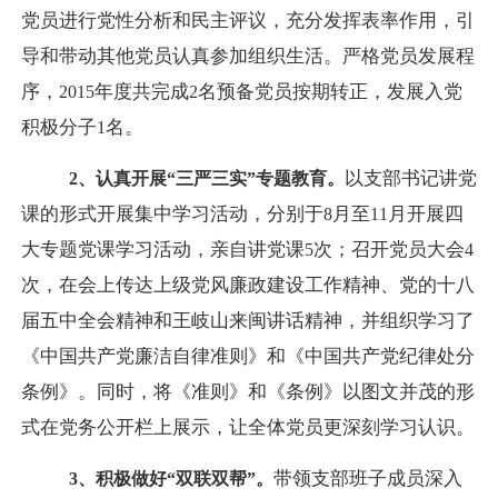
党员进行党性分析和民主评议，充分发挥表率作用，引
导和带动其他党员认真参加组织生活。严格党员发展程
序，
年度共完成
名预备党员按期转正，发展入党
2015
2
积极分子
名。
1
以支部书记讲党
2
、认真开展“三严三实”专题教育。
课的形式开展集中学习活动，分别于
月至
月开展四
8
11
大专题党课学习活动，亲自讲党课
次；召开党员大会
5
4
次，在会上传达上级党风廉政建设工作精神、党的十八
届五中全会精神和王岐山来闽讲话精神，并组织学习了
《中国共产党廉洁自律准则》和《中国共产党纪律处分
条例》。同时，将《准则》和《条例》以图文并茂的形
式在党务公开栏上展示，让全体党员更深刻学习认识。
带领支部班子成员深入
3
、积极做好“双联双帮”。