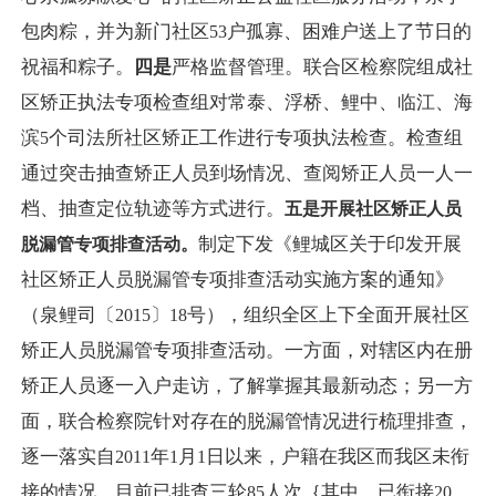
包肉粽，并为新门社区
户孤寡、困难户送上了节日的
53
祝福和粽子。
四是
严格监督管理。联合区检察院组成社
区矫正执法专项检查组对常泰、浮桥、鲤中、临江、海
滨
个司法所社区矫正工作进行专项执法检查。检查组
5
通过突击抽查矫正人员到场情况、查阅矫正人员一人一
档、抽查定位轨迹等方式进行。
五是开展社区矫正人员
制定下发《鲤城区关于印发开展
脱漏管专项排查活动。
社区矫正人员脱漏管专项排查活动实施方案的通知》
（泉鲤司〔
〕
号），组织全区上下全面开展社区
2015
18
矫正人员脱漏管专项排查活动。一方面，对辖区内在册
矫正人员逐一入户走访，了解掌握其最新动态；另一方
面，联合检察院针对存在的脱漏管情况进行梳理排查，
逐一落实自
年
月
日以来，户籍在我区而我区未衔
2011
1
1
接的情况。目前已排查三轮
人次｛其中，已衔接
85
20