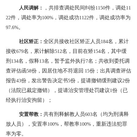
，共排查调处民间纠纷
件，调处
人民调解：
1150
11
件，调处率为
，调处成功
件，调处成功率为
22
100%
1122
。
97.6%
全区共接收社区矫正人员
名，累计
社区矫正：
184
接收
名，累计解除
名，目前在矫
名，其中缓
679
512
154
刑
名，假释
名，暂予监外执行
名；共收到委托调
134
13
7
查评估函
份，因居住地不符退回
份；出具调查评估
58
15
报告
份，发出警告决定书
份，提请撤销缓刑建议
份
43
5
2
（法院已裁定撤销），提请治安管理处罚建议
份（已
1
经执行治安拘留）；
共有刑释解教人员
名（均为刑满释
安置帮教：
603
放人员），安置率
，帮教率
，重新违法犯罪
100%
100%
率为零。