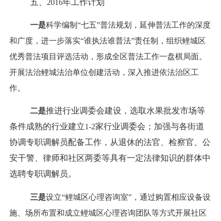
五、
年工作计划
2016
一是
科学编制
“
七五
”
普法规划，延伸普法工作的深度
和广度，进一步落实
“
谁执法谁普法
”
责任制，组织鲤城区
优秀普法项目评选活动，
形成全区普法工作一盘棋局面。
开展法治鲤城法治单位创建活动，深入推进依法治区工
作。
推进行业调委会建设，选取水果批发市场等
二是
条件成熟的行业建立
家行业调委会；加强与各街道
1-2
协调专职调解员配备工作，从退休的法官、检察官、公
安干警、律师和社区两委等具有一定法律知识的群体中
选聘专职调解员。
三是
设立“鲤城区心理咨询室”，通过购置相应设备设
施、场所布置和成立鲤城区心理咨询团队等方式开展社区