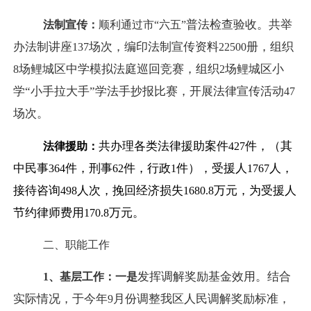
普法检查验收。共举
法制宣传：
顺利通过市
“
六五
”
办法制讲座
场次，编印法制宣传资料
册，组织
137
22500
场鲤城区中学模拟法庭巡回竞赛，组织
场鲤城区小
8
2
学“小手拉大手”学法手抄报比赛，开展法律宣传活动
47
场次。
共办理各类法律援助案件
件，（其
法律援助：
427
中民事
件，刑事
件，行政
件），受援人
人，
364
62
1
1767
接待咨询
人次，挽回经济损失
万元，为受援人
498
1680.8
节约律师费用
万元。
170.8
二、职能工作
发挥调解奖励基金效用。结合
1
、基层工作：
一是
实际情况，于今年
月份调整我区人民调解奖励标准，
9