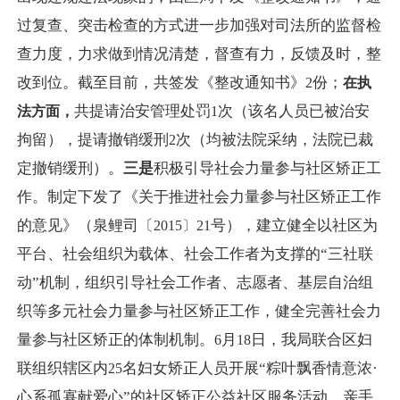
过复查、突击检查的方式进一步加强对司法所的监督检
查力度，力求做到情况清楚，督查有力，反馈及时，整
改到位。截至目前，共签发《整改通知书》
份；
2
在执
共提请治安管理处罚
次（该名人员已被治安
法方面，
1
拘留），提请撤销缓刑
次（均被法院采纳，法院已裁
2
定撤销缓刑）。
三是
积极引导社会力量参与社区矫正工
作。制定下发了《关于推进社会力量参与社区矫正工作
的意见》（泉鲤司〔
号），建立健全以社区为
2015〕
21
平台、社会组织为载体、社会工作者为支撑的“三社联
动”机制，组织引导社会工作者、志愿者、基层自治组
织等多元社会力量参与社区矫正工作，健全完善社会力
量参与社区矫正的体制机制。
月
日，我局联合区妇
6
18
联组织辖区内
名妇女矫正人员开展“粽叶飘香情意浓·
25
心系孤寡献爱心”的社区矫正公益社区服务活动，亲手