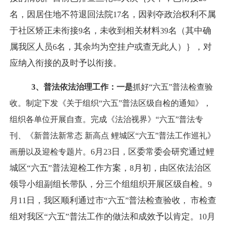
名，因居住地不符退回法院
名，因剥夺政治权利不属
17
于社区矫正未衔接
名，未收到相关材料
名（其中确
9
39
属我区人员
名，其余均为空挂户或查无此人）｝，对
6
应纳入衔接的及时予以衔接。
3
、普法依法治理工作：
一是
抓好“六五”普法检查验
收。制定下发《关于组织“六五”普法区级自检的通知》，
组织各单位开展自查。完成《法治视界》“六五”普法专
刊、《新普法新常态 新高点 鲤城区“六五”普法工作巡礼》
月
日
区委常委会研究通过鲤
画册以及迎检专题片。
6
23
，
城区“六五”普法迎检工作方案，
月初，由区依法治区
8
领导小组副组长带队，分三个组组织开展区级自检。
9
月
日，我区顺利通过市“六五
普法检查验收
市检查
11
”
，
组对我区“六五”普法工作的做法和成效予以肯定。
月
10