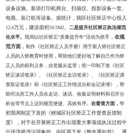
设备设施。新添打印机两台、扫描仪、投影设备一套、
电视、装订机等设备。据统计，我区社区矫正中心投入
万元，建设面积
。
12.6
59.5M2
二是提升社区矫正执法规范
，
在规
化水平。
我局以社区矫正“质量提升年”活动为抓手
范方面
，
制作《社区矫正人员手册》用于新入矫社区矫正
人员的入矫教育时使用，帮助他们更好地了解自己作为矫
正人员的权利义务，自觉服从监管；统一印制下发《社区
矫正谈话笔录》、《社区矫正走访笔录》、《社区矫正调
查取证笔录》和《社区矫正工作情况分析会记录簿》，帮
助司法所工作人员在走访、谈话、收集证明材料和召开分
年
析会等节点上达到规范便捷、高效有序。
在
督查方面，
初我局制定下发的《鲤城区社区矫正工作督查反馈制
度》，对于在开展矫正工作出现重大事项或执法过程中
出现违规违法现象的，由区局下发《整改通知书》，通