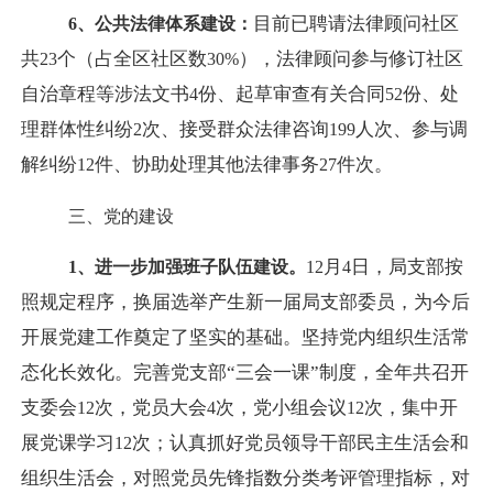
目前已聘请法律顾问社区
6
、公共法律体系建设：
共
个（占全区社区数
），法律顾问参与修订社区
23
30%
自治章程等涉法文书
份、起草审查有关合同
份、处
4
52
理群体性纠纷
次、接受群众法律咨询
人次、参与调
2
199
解纠纷
件、协助处理其他法律事务
件次。
12
27
三、党的建设
月
日，局支部按
1
、进一步加强班子队伍建设。
12
4
照规定程序，换届选举产生新一届局支部委员，为今后
开展党建工作奠定了坚实的基础。坚持党内组织生活常
态化长效化。完善党支部“三会一课”制度，全年共召开
支委会
次，党员大会
次，党小组会议
次，集中开
12
4
12
展党课学习
次；认真抓好党员领导干部民主生活会和
12
组织生活会，对照党员先锋指数分类考评管理指标，对