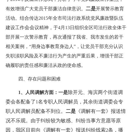
二是
有效增强广大党员干部廉洁自律意识。
开展警示教育
活动。结合传达
2015
年全市司法行政系统党风廉政暨队伍
会会
建设工作
议精神，于
4
月
13
日组织全区司法行政全体干
部开展一次警示教育，再次通报了我省、我市发生的若干
相关案例，“用身边事教育身边人”，让党员干部充分认识
失职渎职风险及不廉洁行为产生的严重后果，增强干部正
确履职的责任感和廉洁从政的使命感。
四、存在问题和困难
除开元、海滨两个街道调
1
、人民调解方面：
一是
委会各配备了
名专职人民调解员，其余街道调委会专
1
职人民调解员配备不到位。
二是
《调解有一套》报送情
况不乐观。由于纠纷较为敏感、纠纷当事方意愿等原
因，我区目前向《调解有一套》报送纠纷线索
条，播
2