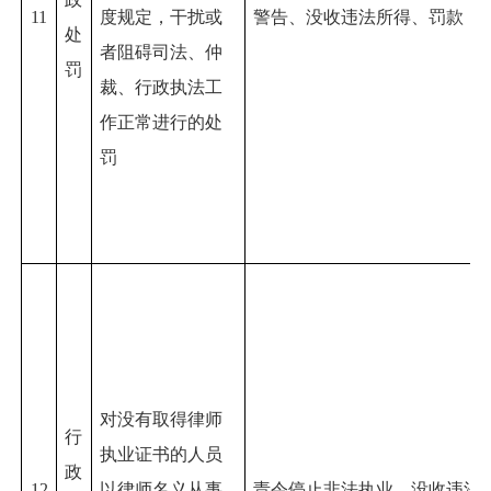
11
度规定，干扰或
警告、没收违法所得、罚款
处
者阻碍司法、仲
罚
裁、行政执法工
作正常进行的
处
罚
对没有取得律师
行
执业证书的人员
政
12
以律师名义从事
责令停止非法执业、没收违法