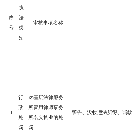
执
序
法
审核事项名称
号
类
别
行
对基层法律服务
政
所冒用律师事务
1
警告、没收违法所得、罚款
处
所名义执业的处
罚
罚