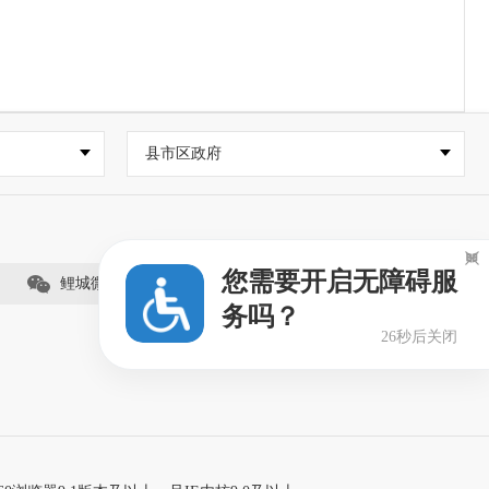
县市区政府

您需要开启无障碍服
鲤城微事（视频号）
务吗？
25秒后关闭