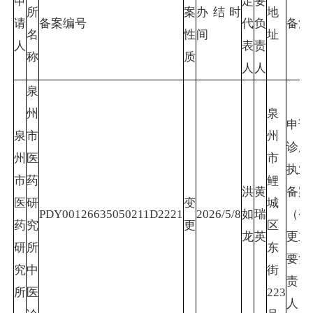
申
定
要
所
案
办结时
地
请
备案编号
代
负
备注
名
性
间
址
人
表
责
称
质
人
人
泉
州
泉
申请
泉
市
州
诊所
州
医
市
执业
市
药
鲤
洪
黄
备案
医
研
变
城
PDY00126635050211D2221
2026/5/8
如
瑞
（变
药
究
更
区
龙
英
更主
研
所
东
要负
究
中
街
责
所
医
223
人）