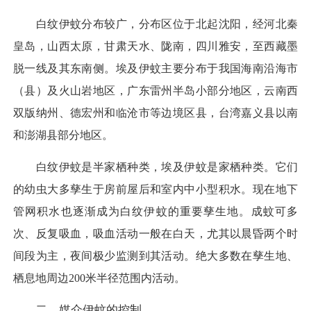
白纹伊蚊分布较广，分布区位于北起沈阳，经河北秦
皇岛，山西太原，甘肃天水、陇南，四川雅安，至西藏墨
脱一线及其东南侧。埃及伊蚊主要分布于我国海南沿海市
（县）及火山岩地区，广东雷州半岛小部分地区，云南西
双版纳州、德宏州和临沧市等边境区县，台湾嘉义县以南
和澎湖县部分地区。
白纹伊蚊是半家栖种类，埃及伊蚊是家栖种类。它们
的幼虫大多孳生于房前屋后和室内中小型积水。现在地下
管网积水也逐渐成为白纹伊蚊的重要孳生地。成蚊可多
次、反复吸血，吸血活动一般在白天，尤其以晨昏两个时
间段为主，夜间极少监测到其活动。绝大多数在孳生地、
栖息地周边200米半径范围内活动。
二、媒介伊蚊的控制