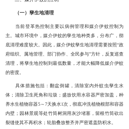
（一）孳生地清理
当前登革热控制主要以病例管理和媒介伊蚊控制为
主。城市环境中，媒介伊蚊的孳生地种类多，分布广，彻
底清理难度较大。因此，媒介伊蚊孳生地清理需要按照“政
府组织、属地管理、部门协作、全民参与”方针，反复巡查
清理，将孳生地控制到最低数量，才能大幅降低媒介伊蚊
的密度。
具体措施包括：翻盆倒罐，清除室内外蚊虫孳生水
体；清除卫生死角和垃圾；盛放饮用水容器严密加盖，种
养水生植物容器5～7天换水1次，彻底冲洗植物根部和容器
内壁；园林景观等处竹筒树洞用灰沙堵塞，留根竹筒砍出
裂缝使其不再积水；轮胎叠放整齐并严密遮盖防积水。