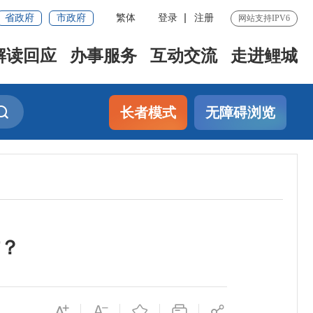
省政府
市政府
繁体
登录
注册
网站支持IPV6
解读回应
办事服务
互动交流
走进鲤城
长者模式
无障碍浏览
？