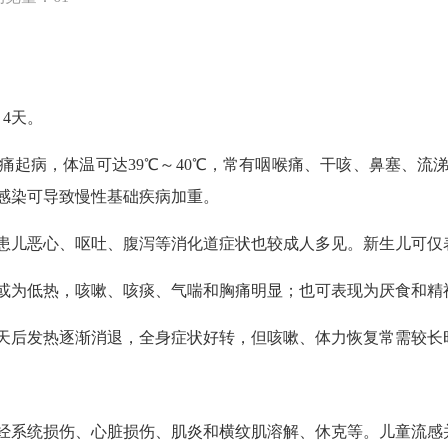
4天。
病，体温可达39℃～40℃，常有咽喉痛、干咳、鼻塞、流
感染可导致慢性基础疾病加重。
儿恶心、呕吐、腹泻等消化道症状也较成人多见。新生儿可仅
为低热，咳嗽、咳痰、气喘和胸痛明显；也可表现为厌食和精
天后发热逐渐消退，全身症状好转，但咳嗽、体力恢复常需较长
系统损伤、心脏损伤、肌炎和横纹肌溶解、休克等。儿童流感