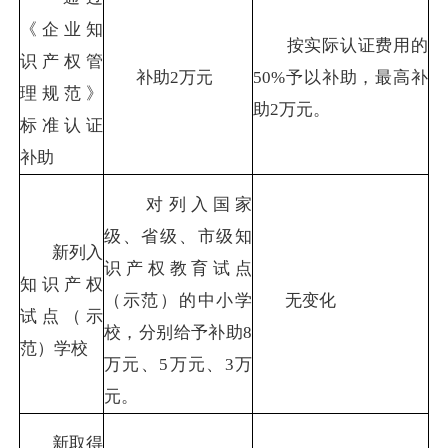
《企业知
按实际认证费用的
识产权管
补助
2
万元
50%
予以补助，最高补
理规范》
助
2
万元。
标准认证
补助
对列入国家
级、省级、市级知
新列入
识产权教育试点
知识产权
（示范）的中小学
无变化
试点（示
校，分别给予补助
8
范）学校
万元、
5
万元、
3
万
元。
新取得