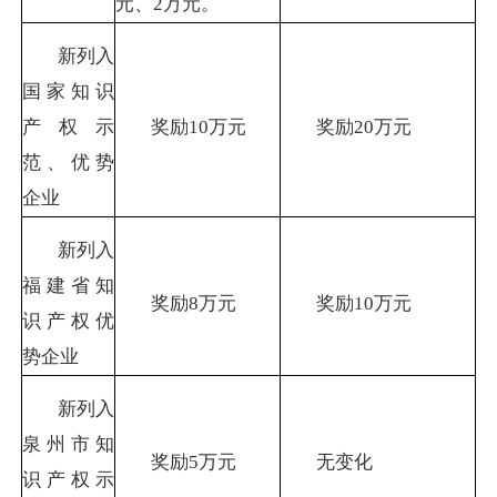
元、
2
万元。
新列入
国家知识
产权示
奖励
10
万元
奖励
20
万元
范、优势
企业
新列入
福建省知
奖励
8
万元
奖励
10
万元
识产权优
势企业
新列入
泉州市知
奖励
5
万元
无变化
识产权示