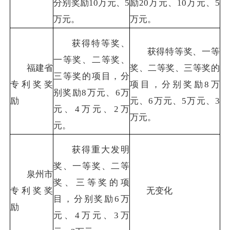
分别奖励
10
万元、
5
励
20
万元、
10
万元、
5
万元。
万元。
获得特等奖、
获得特等奖、一等
一等奖、二等奖、
福建省
奖、二等奖、三等奖的
三等奖的项目，分
专利奖奖
项目，分别奖励
8
万
别奖励
8
万元、
6
万
励
元、
6
万元、
5
万元、
3
元、
4
万元、
2
万
万元。
元。
获得重大发明
奖、一等奖、二等
泉州市
奖、三等奖的项
专利奖奖
无变化
目，分别奖励
6
万
励
元、
4
万元、
3
万