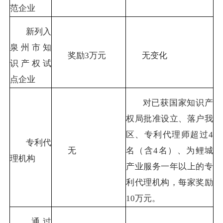
范企业
新列入
泉州市知
奖励
3
万元
无变化
识产权试
点企业
对已获国家知识产
权局批准设立、落户我
区、专利代理师超过
4
专利代
无
名（含
4
名）、为鲤城
理机构
产业服务一年以上的专
利代理机构，每家奖励
10
万元。
通过