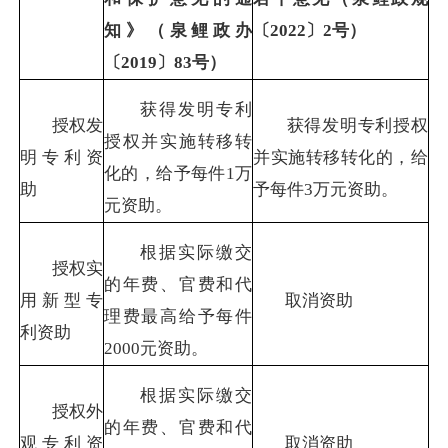
知》（泉鲤政办
〔
2022
〕
2
号）
〔
2019
〕
83
号）
获得发明专利
授权发
获得发明专利授权
授权并实施转移转
明专利资
并实施转移转化的，给
化的，给予每件
1
万
助
予每件
3
万元资助。
元资助。
根据实际缴交
授权实
的年费、官费和代
用新型专
取消资助
理费最高给予每件
利资助
2000
元资助。
根据实际缴交
授权外
的年费、官费和代
观专利资
取消资助