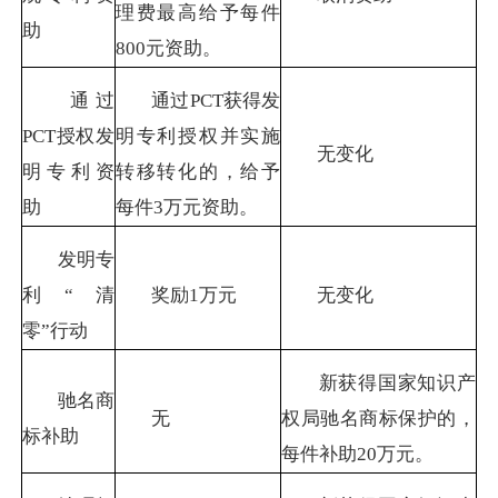
理费最高给予每件
助
800
元资助。
通过
通过
PCT
获得发
PCT
授权发
明专利授权并实施
无变化
明专利资
转移转化的，给予
助
每件
3
万元资助。
发明专
利
“
清
奖励
1
万元
无变化
零
”
行动
新获得国家知识产
驰名商
无
权局驰名商标保护的，
标补助
每件补助
20
万元。