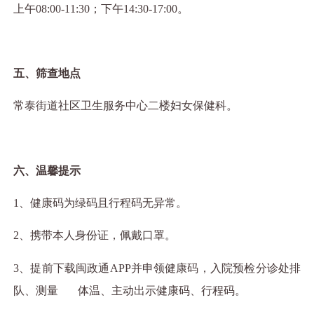
上午
08:00-11:30
；下午
14:30-17:00
。
五、筛查地点
常泰街道社区卫生服务中心二楼妇女保健科。
六、温馨提示
1
、健康码为绿码且行程码无异常。
2
、携带本人身份证，佩戴口罩。
3
、提前下载闽政通
APP
并申领健康码，入院预检分诊处排
队、测量
体温、主动出示健康码、行程码。