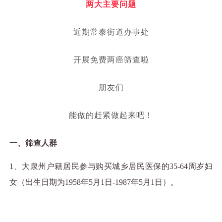
两大主要问题
近期常泰街道办事处
开展免费两癌筛查啦
朋友们
能做的赶紧做起来吧！
一、筛查人群
1
、大泉州户籍居民参与购买城乡居民医保的
35-64
周岁妇
女（出生日期为
1958
年
5
月
1
日
-1987
年
5
月
1
日）。