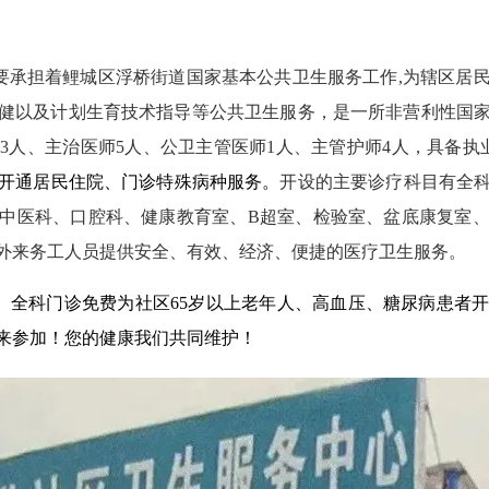
要承担着鲤城区浮桥街道国家基本公共卫生服务工作
,
为辖区居
健以及计划生育技术指导等公共卫生服务，是一所非营利性国
师
3
人、主治医师
5
人、公卫主管医师
1
人、主管护师
4
人，具备执
开通居民住院、门诊特殊病种服务。
开设的主要诊疗科目
有全
中医科、口腔科、健康教育室、
B
超室、检验室、盆底康复室
外来务工人员提供安全、有效、经济、便捷的医疗卫生服务。
、全科门诊免费为社区
65
岁以上老年人、高血压、糖尿病患者
来参加！您的健康我们共同维护！