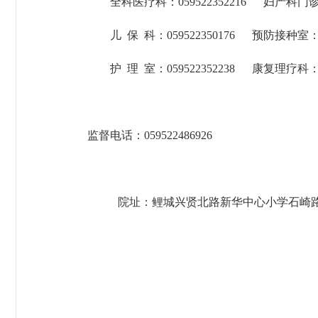
全科医疗科：0595
22352216
妇产科门诊：
儿
保
科：0595
22350176
预防接种室：0
护
理
室：0595
22352238
康复理疗科：0
监督电话：0595
22486926
院址：鲤城兴贤北路新华中心小学石崎