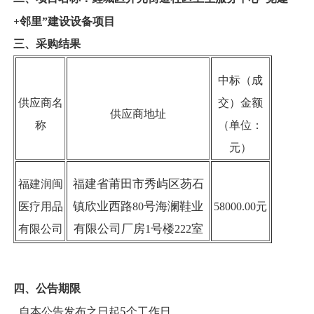
+
邻里”建设设备项目
三、采购结果
中标（成
供应商名
交）金额
供应商地址
称
（单位：
元）
福建省莆田市秀屿区芴石
福建润闽
镇欣业西路
号海澜鞋业
医疗用品
80
58000.00
元
有限公司厂房
号楼
室
有限公司
1
222
四、公告期限
5
自本公告发布之日起
个工作日