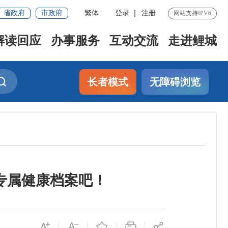
省政府
市政府
繁体
登录
注册
网站支持IPV6
解读回应
办事服务
互动交流
走进鲤城
长者模式
无障碍浏览
专属健康档案吧！