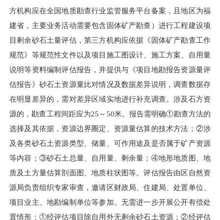
方机构应在全国地质勘查行业监管服务平台备案
，且
地区为福
建省，主要业务活动需要包含固体矿产勘查）进行工程建设项
目剩余砂石土量评估，第三方机构应依据《固体矿产勘查工作
规范》等规范性文件以及项目施工图设计、施工方案、自用量
说明等资料编制评估报告，并提供与《项目地勘报告资源量评
估报告》砂石土资源量比对情况及数据差异说明，调查数据存
在明显差异的，需对差异区域实地进行补充调查。涉及石方资
源的，勘查工程间距应为25～50米。报告需明确①勘查方法的
选择及其依据，资源边界圈定、资源量估算的技术方法；②涉
及各类砂石土资源类型、储量、可作用途及是否属于矿产资源
等内容；③砂石土总量、自用量、剩余量；④地形地质图、地
质及土方量估算剖面图、地质柱状图等。评估报告由区自然资
源局负责组织专家审查，邀请区财政局、住建局、处置单位、
项目业主、地勘编制单位等参加。无需进一步开展公开有偿处
置情形：①经评估项目除自用外无剩余砂石土资源；②经评估