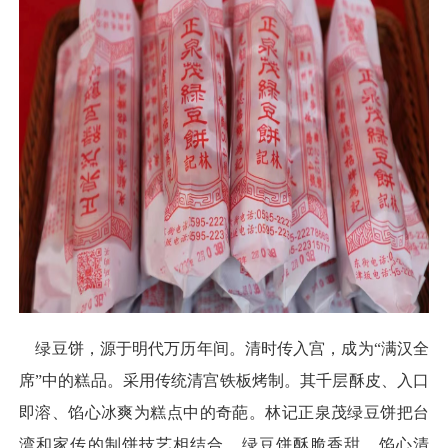
绿豆饼，源于明代万历年间。清时传入宫，成为“满汉全
席”中的糕品。采用传统清宫铁板烤制。其千层酥皮、入口
即溶、馅心冰爽为糕点中的奇葩。林记正泉茂绿豆饼把台
湾和家传的制饼技艺相结合，绿豆饼酥脆香甜、馅心清