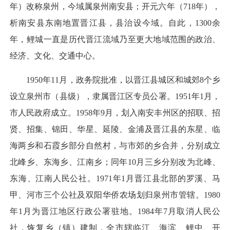
年）改称泉州，今域属泉州南安县；开元六年（718年），
析南安县东南地置晋江县，县治设今域。自此，1300余
年，鲤城一直是历代晋江流域乃至更大地域范围的政治、
经济、文化、交通中心。
1950年11月，政务院批准，以晋江县城区和城郊8个乡
设立泉州市（县级），隶属晋江区专员公署。1951年1月，
市人民政府成立。1958年9月，划入南安丰州区的招联、招
贤、招集、锦田、华星、延陵、金浦及晋江县的东星、临
海两乡和石霞乡部分自然村，与市郊的乡合并，分别成立
北峰乡、东海乡、江南乡；同年10月三乡分别改为北峰、
东海、江南人民公社。1971年1月晋江县北部的罗溪、马
甲、河市三个公社及双阳华侨农场划归泉州市管辖。1980
年1月为晋江地区行政公署驻地。1984年7月取消人民公
社，恢复乡（镇）建制，全市辖临江、海滨、鲤中、开