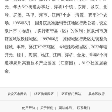
元、华大5个街道办事处，浮桥1个镇，东海、城东、北
峰、罗溪、马甲、河市、江南7个乡，清源、双阳2个农
场。1985年5月，国务院批准撤销晋江地区行政公署，设立
泉州市（地级），实行市带县（区）的体制；原泉州市所
辖区域改设鲤城区。1997年6月，原鲤城区行政区划调整为
鲤城、丰泽、洛江3个市辖区，今域延称鲤城区，2022年辖
开元、鲤中、海滨、临江、江南、浮桥、金龙、常泰8个街
道和泉州高新技术产业园区（江南园），81个社区居委
会。
省设区市网站
辖区街道园区
区直部门网站
县市区政府
使用帮助
|
关于我们
|
网站地图
|
联系我们