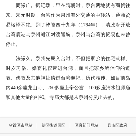
商缘广。据记载，早在隋朝时，泉台两地就有商贸往
来。宋元时期，台湾作为泉州海外交通的中转站，通商贸
易络绎不绝。到了乾隆四十九年（1784年），清政府开放
台湾鹿港与泉州蚶江对渡通航，泉州与台湾的贸易也未曾
停止。
法缘久。泉州先民入台时，不但把家乡的住宅式样、
时岁习俗、婚丧礼仪带进台湾，而且把家乡所信仰的道
教、佛教及其他神祉请进台湾奉祀，历代相传。如目前岛
内440余座龙山寺、260多座上帝公宫、100多座清水祖师庙
和其他大量的神祇、寺庙大都是从泉州分灵出去的。
省设区市网站
辖区街道园区
区直部门网站
县市区政府