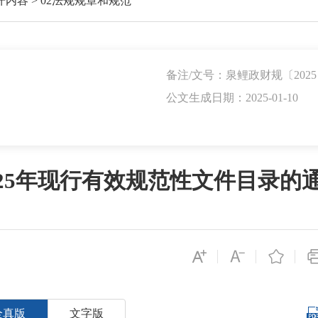
开内容
>
02法规规章和规范
备注/文号：泉鲤政财规〔2025
公文生成日期：2025-01-10
25年现行有效规范性文件目录的
全真版
文字版