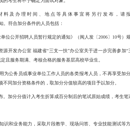
线的考生将不予确定为面试对象。
材料及办理时间、地点等具体事宜将另行发布，请报
jyj/ggl/）通知。符合加分条件的人员包括：
位公开招聘人员暂行规定的通知》（闽人发〔2006〕10号）
源开发办公室 福建省“三支一扶”办公室关于进一步完善参加“
号）规定且服务期满、考核合格的服务基层高校毕业生。
公务员或事业单位工作人员的各类报考人员，不再享受加分优惠
项不同加分资格条件的，取加分分值较高的项目予以加分。
。加分分值计入考生折算成百分制后的笔试原始成绩，考生笔
识和业务能力，采取片段教学、现场问答、专业技能测试等方