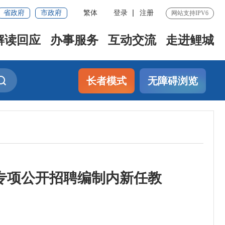
省政府
市政府
繁体
登录
注册
网站支持IPV6
解读回应
办事服务
互动交流
走进鲤城
长者模式
无障碍浏览
学专项公开招聘编制内新任教