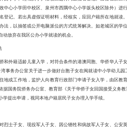
政中心小学田中校区、泉州市西隅中心小学坂头校区除外）进
名登记。若出具虚假证明材料，经核实，应回户籍所在地就读
办法，以抽签或公开电脑派位的方式统筹解决。如老城区的学
自动放弃在我区公办小学就读的机会。
法
和外籍适龄儿童入学，对符合条件的港澳同胞、华侨华人子女
湾事务办公室关于进一步做好台胞子女在闽就读中小学幼儿园工
住地或工作地，监护人向教育行政部门申请子女入学，由区教
据国务院侨务办公室、教育部《关于华侨子女回国接受义务教育
小学提出申请，视同本地户籍居民子女办理入学手续。
烈士子女、现役军人子女、因公牺牲和病故军人子女、公安英