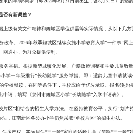
年满6周岁（即2020年8月31日前出生，含8月31日）的适
是否有新调整？
据上级有关文件精神和鲤城区学位供需等实际情况，从以下几方
改革。2026年秋季鲤城区继续实施小学教育入学“一件事”网
一网通办，为群众提供便利。
服务举措。根据新型城镇化发展、户籍政策调整和学龄儿童数量
小学一年级推行“长幼随学”服务举措。即：适龄儿童申请就
的学校就读，在同等条件下，学校应给予优先录取。报名须提
出申请，填写《泉州市鲤城区小学“长幼随学”入学申请表》。
片区”相结合的招生入学办法。在坚持教育公平，实行“划片
的办法，江南新区各公办小学仍然采取“单校片区”的招生办法。
住房产权、实际居住“三一致”家庭的适龄儿童（简称“三一致”