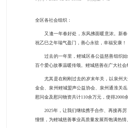
全区各社会组织：
又逢一年春好处，东风拂面暖意浓。新春伊
祝乙巳之年瑞气盈门，善心永驻，幸福安康！
过去的一年里，鲤城区各公益慈善组织始终
百个爱心故事温暖传颂。鲤城慈善在广大社会
尤其是在刚刚过去的岁末年关，以泉州大开
金会、泉州鲤城盟声公益协会、泉州通淮关岳
慰问金及慰问物资共计110余万元，使得200
2025年，让我们继续携手合作、再接再厉，
憧憬，为鲤城慈善事业高质量发展而饱满热情