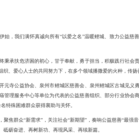
始，我们满怀真诚向所有“以爱之名”温暖鲤城、致力公益慈善
秉承扶危济困的初心，甘于奉献，勇于担当，积极践行社会责
组织、爱心人士的共同努力下，在多个领域播撒爱的火种，传扬善
元寺公益协会、泉州市鲤城区慈善会、泉州鲤城区古城见义勇
庙管理服务中心等单位为代表的公益慈善组织、部分行业协会
0余名特殊困难群众获得襄助与关怀。
聚焦群众“新需求”，关注社会“新期望”，奏响公益慈善“最强音
、砥砺奋进、再树新功、再现风采、再续新篇。