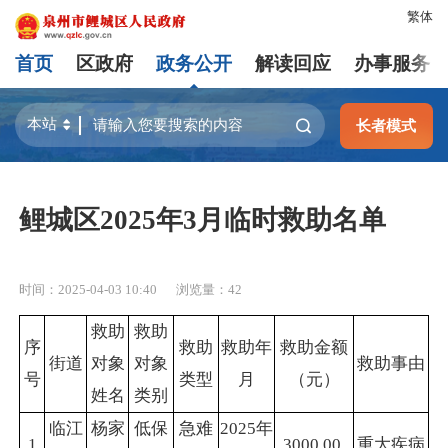
繁体
首页
区政府
政务公开
解读回应
办事服务
长者模式
鲤城区2025年3月临时救助名单
时间：2025-04-03 10:40
浏览量：
42
救助
救助
序
救助
救助年
救助金额
街道
对象
对象
救助事由
号
类型
月
（元）
姓名
类别
临江
杨家
低保
急难
2025年
1
3000.00
重大疾病