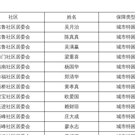
社区
姓名
保障类
东鲁社区居委会
吴月治
城市特
东鲁社区居委会
陈真真
城市特
东鲁社区居委会
吴满赢
城市特
涂门社区居委会
梁重喜
城市特
隘南社区居委会
杨国华
城市特
幸福社区居委会
郑清华
城市特
新桥社区居委会
黄孝真
城市特
聚宝社区居委会
欧爱国
城市特
跃进社区居委会
赖财琼
城市特
新峰社区居委会
庄大成
城市特
新峰社区居委会
廖永志
城市特