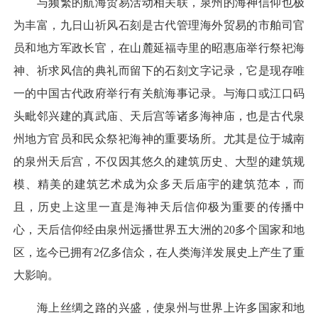
与频繁的航海贸易活动相关联，泉州的海神信仰也极
为丰富，九日山祈风石刻是古代管理海外贸易的市舶司官
员和地方军政长官，在山麓延福寺里的昭惠庙举行祭祀海
神、祈求风信的典礼而留下的石刻文字记录，它是现存唯
一的中国古代政府举行有关航海事记录。与海口或江口码
头毗邻兴建的真武庙、天后宫等诸多海神庙，也是古代泉
州地方官员和民众祭祀海神的重要场所。尤其是位于城南
的泉州天后宫，不仅因其悠久的建筑历史、大型的建筑规
模、精美的建筑艺术成为众多天后庙宇的建筑范本，而
且，历史上这里一直是海神天后信仰极为重要的传播中
心，天后信仰经由泉州远播世界五大洲的20多个国家和地
区，迄今已拥有2亿多信众，在人类海洋发展史上产生了重
大影响。
海上丝绸之路的兴盛，使泉州与世界上许多国家和地