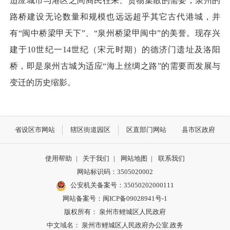
适应城市与港区之间商民往来、货物集散的需要，泉州的
路桥建设无论数量和规模也远远超乎其它古代港城，并
有“闽中桥梁甲天下”、“泉州桥梁甲闽中”的美誉。现存兴
建于10世纪一14世纪（宋元时期）的德济门遗址及洛阳
桥，即是泉州古城为适应“海上丝绸之路”的需要而发展与
变迁的历史缩影。
省设区市网站
辖区街道园区
区直部门网站
县市区政府
使用帮助
|
关于我们
|
网站地图
|
联系我们
网站标识码：3505020002
公安机关备案号：35050202000111
网站备案号：闽ICP备09028941号-1
版权所有： 泉州市鲤城区人民政府
中文域名： 泉州市鲤城区人民政府办公室.政务