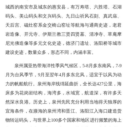
城西的南安市及城东的惠安县，有万寿塔、六胜塔、石湖
码头、美山码头和文兴码头、九日山祈风石刻、真武庙、
天后宫、磁灶窑系金交椅山窑址等航海与通商史迹，老君
岩造像、开元寺、伊斯兰教三贤四贤墓、清净寺、草庵摩
尼光佛造像等多元文化史迹，德济门遗址、洛阳桥等城市
建设史迹，数量众多，形态不同，内涵丰富。
泉州属亚热带海洋性季风气候区，5-8月多东南风，7-9
月为台风季节，9月至翌年4月多东北风，适宜于以风为动
力的帆船航行。泉州海岸线绵延曲折，全长达427公里，海
床多为花岗岩结构，海湾多，水域宽，航道深，有许多天
然深水良港。历史上，泉州先民充分利用当地得天独厚的
宜海条件，在濒海的泉州湾和晋江、洛阳江入海口建造货
物转运码头，与世界上100多个国家和地区进行频繁的海上