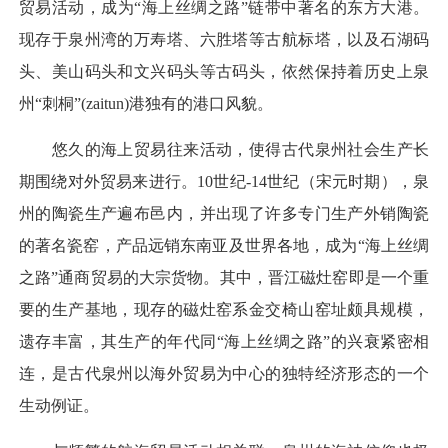
贸易活动，成为“海上丝绸之路”链带中著名的东方大港。
现存于泉州湾的万寿塔、六胜塔等古航标塔，以及石湖码
头、美山码头和文兴码头等古码头，依然保持着历史上泉
州“刺桐”(zaitun)港独有的港口风貌。
悠久的海上贸易往来活动，使得古代泉州社会生产长
期围绕对外贸易来进行。10世纪-14世纪（宋元时期），泉
州的陶瓷生产遍布邑内，并出现了许多专门生产外销陶瓷
的著名瓷窑，产品远销东南亚及世界各地，成为“海上丝绸
之路”通商贸易的大宗货物。其中，晋江磁灶窑即是一个重
要的生产基地，现存的磁灶窑系金交椅山窑址颇具规模，
遗存丰富，其生产的年代同“海上丝绸之路”的兴衰紧密相
连，是古代泉州以海外贸易为中心的独特经济形态的一个
生动例证。