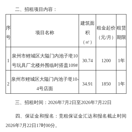
二、招租项目内容：
建筑面
序
租金起价
租赁
项目名称
积
号
（元/月）
期限
（㎡）
泉州市鲤城区大隘门内池子墘10
1
30.74
1200
1年
号玩具厂北楼外围临时搭盖109#
泉州市鲤城区大隘门内池子墘10-
2
34.91
1850
1年
4号店面
三、招租时间：2026年7月2日至2026年7月22日
四、保证金和报名：竞租保证金汇达和报名截止时间
2026年7月22日17时00分。