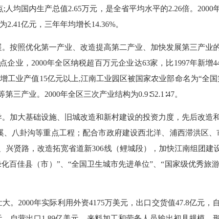
点;人均国内生产总值2.65万元，是全省平均水平的2.26倍。2000年
.41亿元，三年年均增长14.36%。
。按照优化第一产业、改造提高第二产业、加快发展第三产业的
，2000年全区纳税超百万元企业达63家，比1997年新增44家，
新增工业产值15亿元以上,江南工业园区被国家农业部命名为“全
业。2000年全区三次产业结构为0.9∶52.1∶47。
。加大基础设施、旧城改造和新村建设的投资力度，先后改造和
溪、八卦沟等重点工程；配合市政府建设西北洋、浦西滞洪区、
、兴贤路，改造拓宽省道新306线（鲤城段），加快江南组团
化百佳县（市）”、“全国卫生城市先进单位”、“国家级优秀旅游城
000年实际利用外资4175万美元，出口交货值47.8亿元，
8亿元、自营出口1.89亿美元。来料加工和劳务人员输出初具规