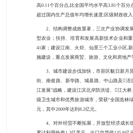
高0.11个百分点,比全国平均水平高3.81个百分
超过国内生产总值年均增长速度;区级财政收入为2
2、结构调整成效显著，三次产业协调发展
型农业；扶持、培育和发展高新技术企业和重点企业
41家；建设江南、火炬、仙景三个工业小区,
施建设，重点发展商贸、旅游、文化和房地产等第三产
3、城市建设步伐加快，市容区貌日新月异
街、南俊路、新华路、城基路、中山路及浯
江发展”战略，建设江滨北岸防洪堤、江大桥
级卫生城市和优秀旅游城市，荣获“全国造林绿
元，其中2000年达到8.2亿元。
4、对外经贸不断拓展，开放型经济成长壮大。2
累计利用外资1.2亿美元、出口交货值135.