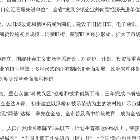
口创汇管理先进单位”、全省“发展乡镇企业外向型经济先进单位
。以旧城改造和新区拓展为商机，建设了旧货旧车、电子通讯、
商贸设施初具规模，消费旺街、商贸旺区逐步形成，扩大了市场规
建立。围绕社会主义市场体系建设，对财税、计划、投资等重点
业的扭亏增盈；多种形式的所有制经济全面发展。政府管理体
制度等改革全面顺利推进。
重点实施“科教兴区”战略和技术创新工程，三年完成25项省级
企业达20家。初步建立以浮桥科技示范镇为主的农村推广示范
实现“两基”达标，率先在全省、全市普及高中阶段教育，成为全省
口自然增长率降至3‰以下，计划生育率达99%以上，荣获全省
达标城区”、“全国儿童工作先进市（区）县”、“全国‘爱心献功臣