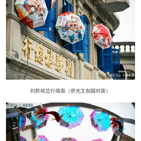
刘胜裕总行墙面（侨光文创园对面）