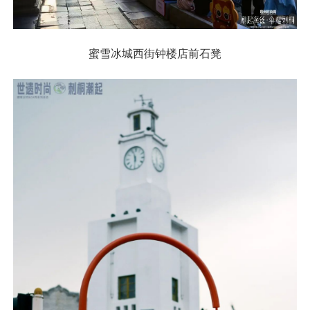
蜜雪冰城西街钟楼店前石凳