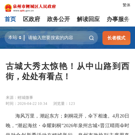
繁体
首页
区政府
政务公开
解读回应
办事服务
长者模式
古城大秀太惊艳！从中山路到西
街，处处有看点！
来源：鲤城微事
时间：2026-04-22 10:34
浏览量：
123
海风万里，潮起东方；刺桐花开，伞下相逢。4月20日
晚，“潮起海丝・伞耀刺桐”2026年泉州古城×晋江晴雨伞时