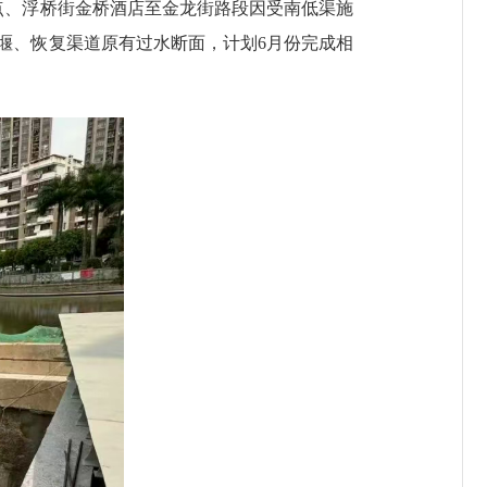
、浮桥街金桥酒店至金龙街路段因受南低渠施
堰、恢复渠道原有过水断面，计划6月份完成相