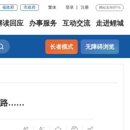
省政府
市政府
繁体
登录
注册
网站支持IPV6
解读回应
办事服务
互动交流
走进鲤城
长者模式
无障碍浏览
路……