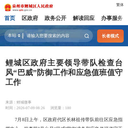
繁体
首页
区政府
政务公开
解读回应
办事服务
长者模式
鲤城区政府主要领导带队检查台
风“巴威”防御工作和应急值班值守
工作
来源：鲤城微事
时间：2026-07-09 08:26
浏览量：
180
7月8日上午，区政府代区长林祖传带队前往区应急指