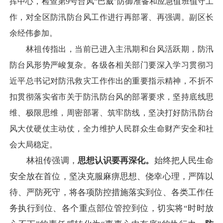
挥中心，检查第9号台风“巴威”防御准备和应急值班值守工
作，对全区防汛防台风工作进行再部署、再强调。副区长
余经伟参加。
林祖传指出，当前已进入主汛期和台风活跃期，防汛
防台风形势严峻复杂。各级各相关部门要深入学习贯彻习
近平总书记对防汛救灾工作作出的重要指示精神，不折不
扣贯彻落实省市关于防汛防台风的部署要求，坚持底线思
维、极限思维，周密部署、筑牢防线，坚决打好防汛防台
风大仗硬仗主动仗，全力维护人民群众生命财产安全和社
会大局稳定。
林祖传强调，
思想认识要再深化。
始终把人民生命
安全放在首位，坚决克服麻痹思想、侥幸心理，严阵以
待、严防死守，将各项防控措施落实到位、各类工作任
务执行到位、各个重点部位管控到位，切实将“时时放