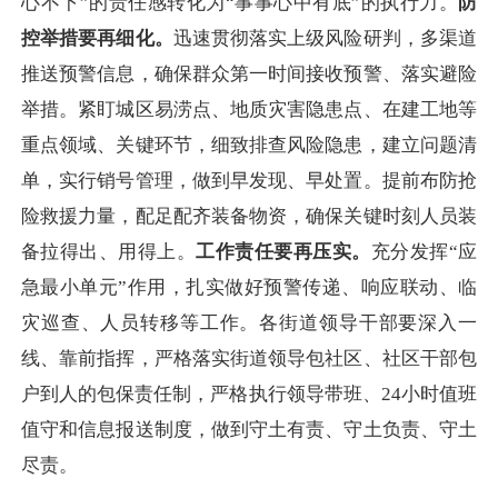
心不下”的责任感转化为“事事心中有底”的执行力。
防
控举措要再细化。
迅速贯彻落实上级风险研判，多渠道
推送预警信息，确保群众第一时间接收预警、落实避险
举措。紧盯城区易涝点、地质灾害隐患点、在建工地等
重点领域、关键环节，细致排查风险隐患，建立问题清
单，实行销号管理，做到早发现、早处置。提前布防抢
险救援力量，配足配齐装备物资，确保关键时刻人员装
备拉得出、用得上。
工作责任要再压实。
充分发挥“应
急最小单元”作用，扎实做好预警传递、响应联动、临
灾巡查、人员转移等工作。各街道领导干部要深入一
线、靠前指挥，严格落实街道领导包社区、社区干部包
户到人的包保责任制，严格执行领导带班、24小时值班
值守和信息报送制度，做到守土有责、守土负责、守土
尽责。