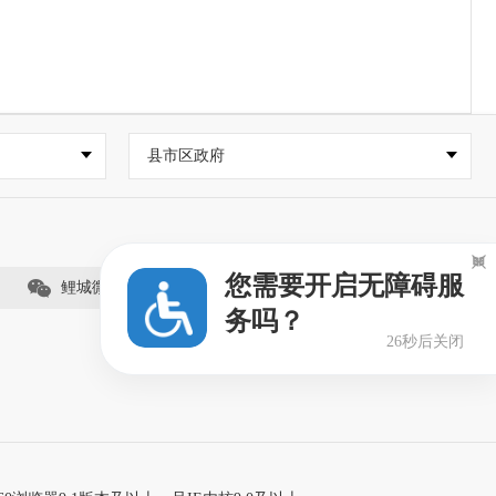
县市区政府

您需要开启无障碍服
鲤城微事（视频号）
务吗？
25秒后关闭