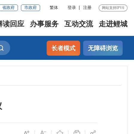
省政府
市政府
繁体
登录
注册
网站支持IPV6
解读回应
办事服务
互动交流
走进鲤城
长者模式
无障碍浏览
议