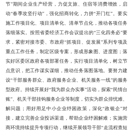
节”期间企业生产经营，力促文旅、住宿等消费增效，启
动“春季攻坚行动”，强化招商转化，力拼“开门红”。要实
施工作项目化、项目清单化、清单节点化，推动各项任务
落细落实。按照省委经济工作会议提出的“三化四务必”要
求，紧密对接市委、市政府“抓项目、促发展”系列专项及
重点工作任务，制定区级专案，形成形象图、进度图；落
实好区委区政府各项部署任务，实行项目清单化，树立节
点意识，把工作谋实谋细，推动任务落图落地。要努力建
设“干部服务群众、政府服务企业、机关服务一线”的服务
型政府。持续开展好“我为群众办实事”活动，探索“民情台
账”、机关干部挂钩服务企业等制度，切实为群众排忧难、
解问题；用好用足中小企业纾困政策，深化“政银企”对
接，建立完善企业投诉渠道，帮助企业纾困解难；实施营
商环境持续提升专项行动，继续开展领导干部“走流程查短