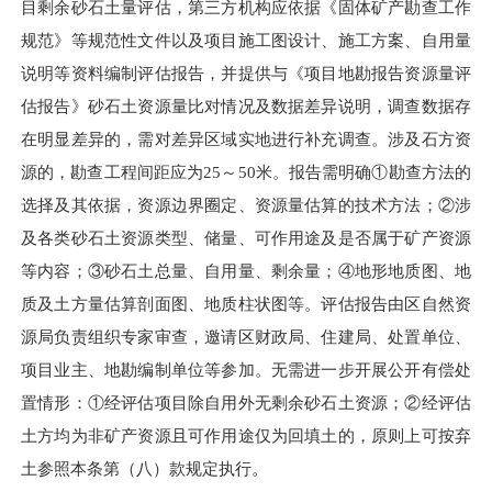
目剩余砂石土量评估，第三方机构应依据《固体矿产勘查工作
规范》等规范性文件以及项目施工图设计、施工方案、自用量
说明等资料编制评估报告，并提供与《项目地勘报告资源量评
估报告》砂石土资源量比对情况及数据差异说明，调查数据存
在明显差异的，需对差异区域实地进行补充调查。涉及石方资
源的，勘查工程间距应为25～50米。报告需明确①勘查方法的
选择及其依据，资源边界圈定、资源量估算的技术方法；②涉
及各类砂石土资源类型、储量、可作用途及是否属于矿产资源
等内容；③砂石土总量、自用量、剩余量；④地形地质图、地
质及土方量估算剖面图、地质柱状图等。评估报告由区自然资
源局负责组织专家审查，邀请区财政局、住建局、处置单位、
项目业主、地勘编制单位等参加。无需进一步开展公开有偿处
置情形：①经评估项目除自用外无剩余砂石土资源；②经评估
土方均为非矿产资源且可作用途仅为回填土的，原则上可按弃
土参照本条第（八）款规定执行。