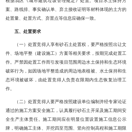
根据我区《城市建筑垃圾管理规定》处置。项目水土保持方
案、路线排、事实确认单、弃土接收证明等材料体现的土方的
处置量、处置方式、弃置点等信息应确保一致。
五、处置要求
（一）处置竞得人享有砂石土处置权，要严格按照出让文
件、场地平整（建设施工）方案等相关要求，按期完成处置工
作。严禁因处置工作而引发项目范围周边水土保持和生态环境
破坏行为，如因场地平整造成的周边地表植被、水土保持和生
态环境被破坏，由处置竞得人负责在限期内生态恢复治理工
作。
（二）处置竞得人要严格按照建设单位编制并经专家论证
通过的施工方案安全施工，认真履行砂石土开采及施工期间安
全生产
主体
责任。施工期间应在明显位置设置施工信息公示
牌，明确施工
主体
、开挖四至范围、竖向控制高程和施工期限