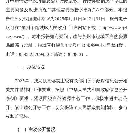
开申请情况”“政府信息公开行政复议、行政诉讼情况”“存在的
主要问题及改进情况”“其他需要报告的事项”六个部分。本报
告中所列数据统计期限为
2025
年
1
月
1
日至
12
月
31
日。报告电子
版可在“泉州市鲤城区人民政府”门户网站下载（
http://www.qzl
c.gov.cn/
）。
对本报告如有疑问，请与
泉州市鲤城区自然资源
局联系（地址：鲤城区打锡街
157
号行政服务中心
3
号楼
4
楼
；
电话：
0595-22769930
；邮编：
362000
）。
一、总体情况
2025
年，我局认真落实上级有关部门关于政府信息公开相
关文件精神和工作要求，按照《中华人民共和国政府信息公开
条例》要求，紧紧围绕自然资源中心工作，积极推进主动公
开、依申请公开等工作，切实保障了人民群众的知情权、参与
权和监督权。
（一）主动公开情况