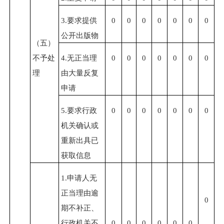
3.
要求提供
0
0
0
0
0
0
0
公开出版物
（五）
不予处
4.
无正当理
0
0
0
0
0
0
0
理
由大量反复
申请
5.
要求行政
0
0
0
0
0
0
0
机关确认或
重新出具已
获取信息
1.
申请人无
正当理由逾
0
期不补正、
行政机关不
0
0
0
0
0
0