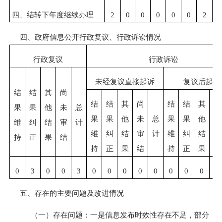
四、结转下年度继续办理
2
0
0
0
0
0
2
四、政府信息公开行政复议、行政诉讼情况
行政复议
行政诉讼
未经复议直接起诉
复议后起诉
结
结
其
尚
结
结
其
尚
结
结
其
尚
果
果
他
未
总
果
果
他
未
总
果
果
他
未
维
纠
结
审
计
维
纠
结
审
计
维
纠
结
审
持
正
果
结
持
正
果
结
持
正
果
结
0
3
0
0
3
0
0
0
0
0
0
0
0
0
五、存在的主要问题及改进情况
（一）存在问题：
一是信息发布
时效性存在不足
，部分