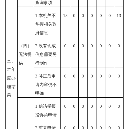
查询事项
1.
本机关不
13
0
0
0
0
0
13
掌握相关政
府信息
（四）
2.
没有现成
0
0
0
0
0
0
0
无法提
信息需要另
三、
供
行制作
本年
3.
补正后申
0
0
0
0
0
0
0
度办
请内容仍不
理结
明确
果
1.
信访举报
0
0
0
0
0
0
0
投诉类申请
2.
重复申请
0
0
0
0
0
0
0