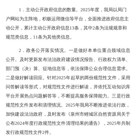
1
．主动公开政府信息的数量。
2025
年度，我局以局门
户网站为主阵地，积极运用微信等平台，全面推进政府信息主
动公开，累计主动公开政府信息
13
条，其中
2
条
为法
规规章和
规范类信息，
11
条为其他类信息。
2
．
政务公开落实情况。一是做好本单位重点领域信息
公开。及时更新发布法治政府建设情况报告、行政权力清单、
部门预（决）算、征地信息等，依法保障公众合理信息需求。
二是做好解读回应。针对
2025
年起草的两份规范性文件，采用
问答解读等形式，对规范性文件进行解读，并依托互动知识库
平台开展热点问题解答等，不断提高服务保障能力。三是行政
规范性文件发布和清理情况。
2025
年我局不断推进依法行政，
加快建设法治政府，及时发布《泉州市鲤城区自然资源局关于
公布
2024
年度行政规范性文件清理结果的通告》，
2025
年共制
发行政规范性文件
2
件。