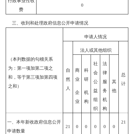
行政事业性收
0
费
三、收到和处理政府信息公开申请情况
申请人情况
法人或其他组织
（本列数据的勾稽关系
社
法
为：第一项加第二项之
自
商
科
会
律
总
和，等于第三项加第四项
然
业
研
公
服
其
计
之和）
人
益
务
他
企
机
组
机
业
构
织
构
一、本年新收政府信息公开
21
21
0
0
0
0
0
申请数量